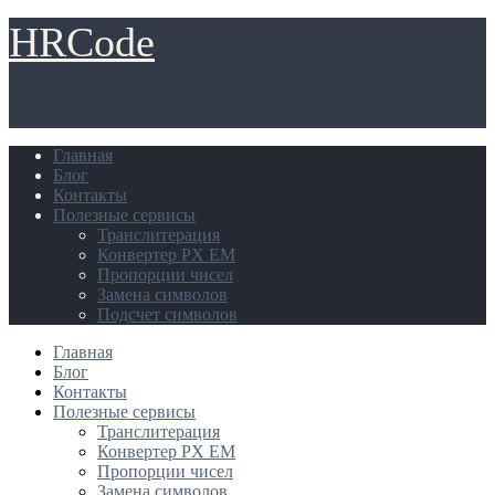
HRCode
Главная
Блог
Контакты
Полезные сервисы
Транслитерация
Конвертер PX EM
Пропорции чисел
Замена символов
Подсчет символов
Главная
Блог
Контакты
Полезные сервисы
Транслитерация
Конвертер PX EM
Пропорции чисел
Замена символов