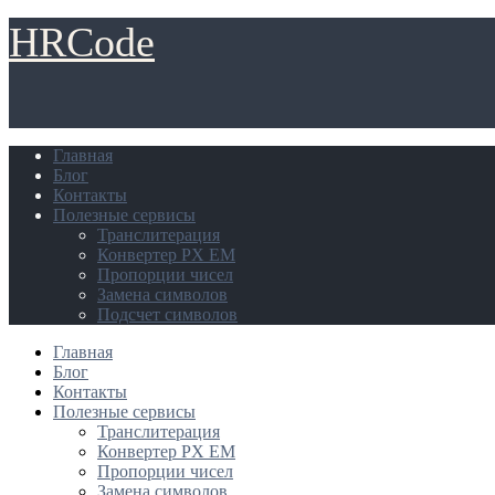
HRCode
Главная
Блог
Контакты
Полезные сервисы
Транслитерация
Конвертер PX EM
Пропорции чисел
Замена символов
Подсчет символов
Главная
Блог
Контакты
Полезные сервисы
Транслитерация
Конвертер PX EM
Пропорции чисел
Замена символов