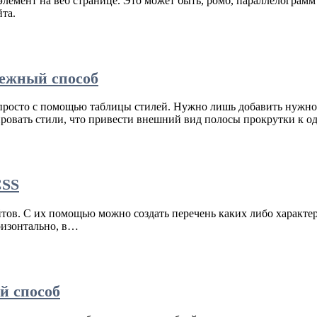
лемент на веб странице. Это может быть, ромб, параллелогра́мм
та.
адежный способ
 просто с помощью таблицы стилей. Нужно лишь добавить нужно
нировать стили, что привести внешний вид полосы прокрутки к 
CSS
ов. С их помощью можно создать перечень каких либо характери
ризонтально, в…
й способ