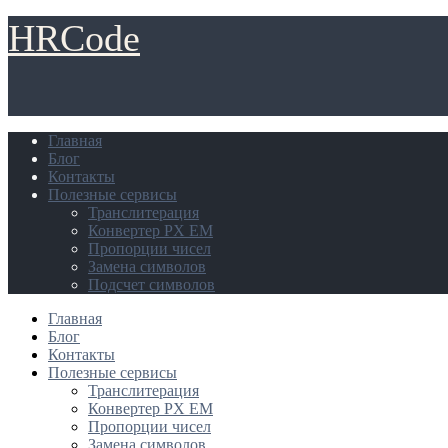
HRCode
Главная
Блог
Контакты
Полезные сервисы
Транслитерация
Конвертер PX EM
Пропорции чисел
Замена символов
Подсчет символов
Главная
Блог
Контакты
Полезные сервисы
Транслитерация
Конвертер PX EM
Пропорции чисел
Замена символов