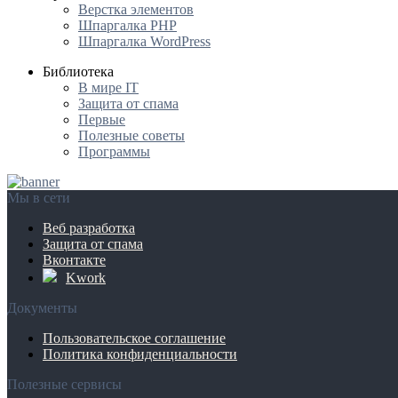
Верстка элементов
Шпаргалка PHP
Шпаргалка WordPress
Библиотека
В мире IT
Защита от спама
Первые
Полезные советы
Программы
Мы в сети
Веб разработка
Защита от спама
Вконтакте
Kwork
Документы
Пользовательское соглашение
Политика конфиденциальности
Полезные сервисы