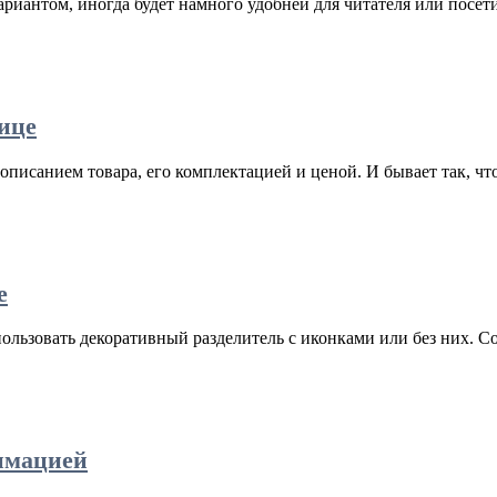
антом, иногда будет намного удобней для читателя или посетите
ице
писанием товара, его комплектацией и ценой. И бывает так, что
е
ользовать декоративный разделитель с иконками или без них. С
нимацией