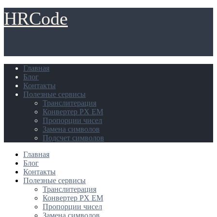
HRCode
Главная
Блог
Контакты
Полезные сервисы
Транслитерация
Конвертер PX EM
Пропорции чисел
Замена символов
Подсчет символов
Главная
Блог
Контакты
Полезные сервисы
Транслитерация
Конвертер PX EM
Пропорции чисел
Замена символов