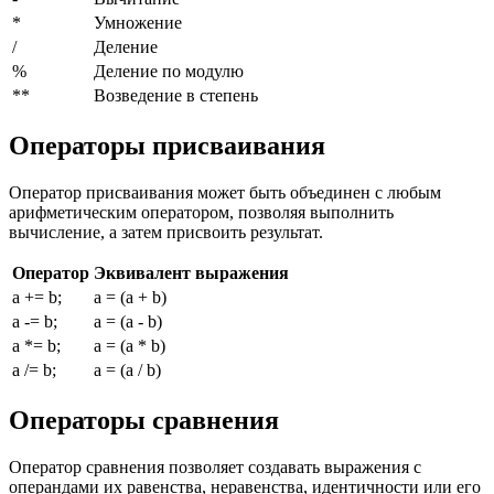
*
Умножение
/
Деление
%
Деление по модулю
**
Возведение в степень
Операторы присваивания
Оператор присваивания может быть объединен с любым
арифметическим оператором, позволяя выполнить
вычисление, а затем присвоить результат.
Оператор
Эквивалент выражения
a += b;
a = (a + b)
a -= b;
a = (a - b)
a *= b;
a = (a * b)
a /= b;
a = (a / b)
Операторы сравнения
Оператор сравнения позволяет создавать выражения с
операндами их равенства, неравенства, идентичности или его